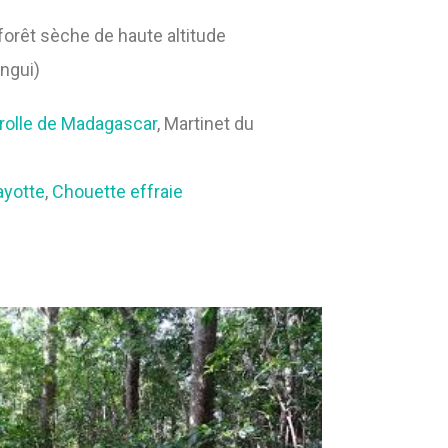
 forêt sèche de haute altitude
ngui)
olle de Madagascar
, Martinet du
a
y
o
t
t
e
,
Chouette effraie