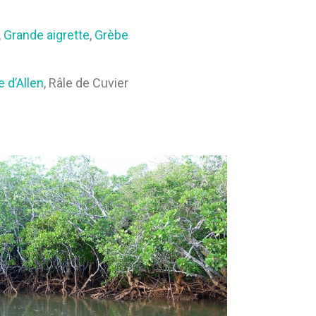
,
Grande aigrette
,
Grèbe
e d’Allen
, Râle de Cuvier