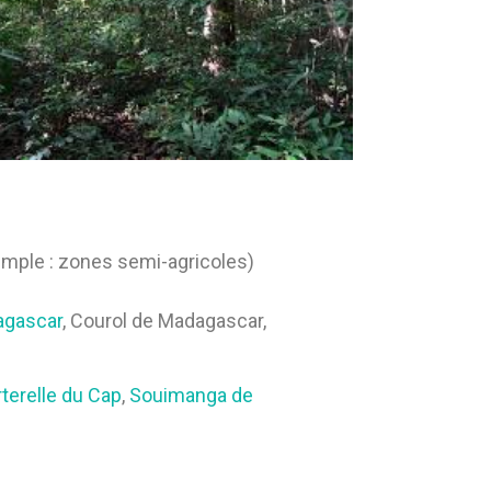
emple : zones semi-agricoles)
agascar
, Courol de Madagascar,
terelle du Cap
,
Souimanga de