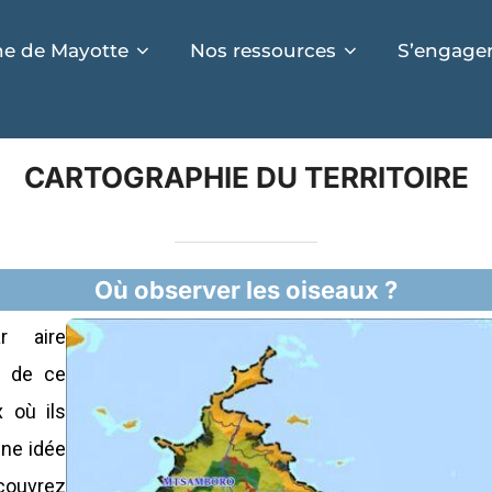
e de Mayotte
Nos ressources
S’engager
CARTOGRAPHIE DU TERRITOIRE
Où observer les oiseaux ?
r aire
n de ce
x où ils
une idée
couvrez