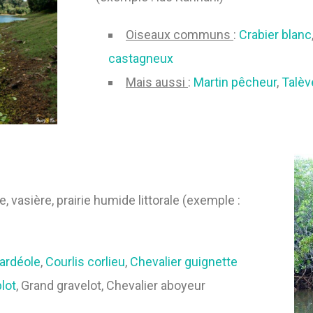
Oiseaux communs
:
Crabier blanc
castagneux
Mais aussi
:
Martin pêcheur
,
Talèv
, vasière, prairie humide littorale (exemple :
ardéole
,
Courlis corlieu
,
Chevalier guignette
lot
, Grand gravelot, Chevalier aboyeur