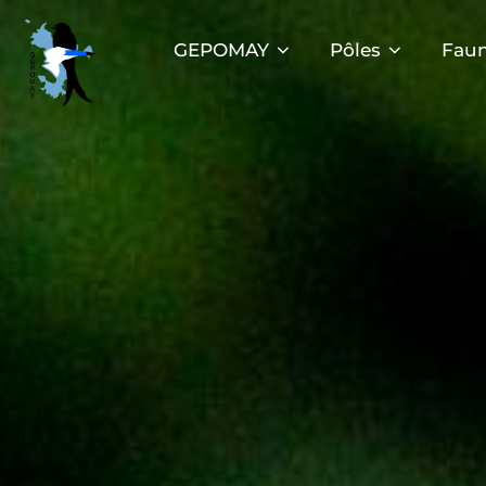
Aller
au
GEPOMAY
Pôles
Faun
contenu