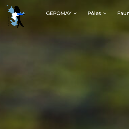
Aller
au
GEPOMAY
Pôles
Faun
contenu