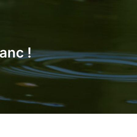
anc !
tte.