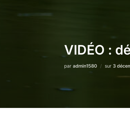
VIDÉO : dé
Publié
par
admin1580
sur
3 déce
le
Partez à la découverte du