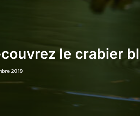
couvrez le crabier bl
mbre 2019
Crabier blanc
, un petit héron emblématique de Mayo